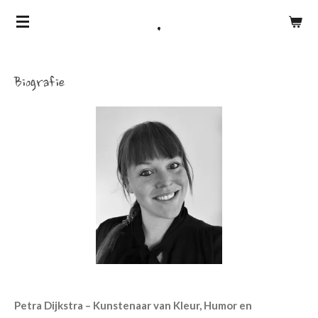
Ga
.
direct
naar
de
Biografie
hoofdinhoud
Petra Dijkstra – Kunstenaar van Kleur, Humor en