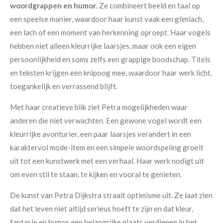
woordgrappen en humor
. Ze combineert beeld en taal op
een speelse manier, waardoor haar kunst vaak een glimlach,
een lach of een moment van herkenning oproept. Haar vogels
hebben niet alleen kleurrijke laarsjes, maar ook een eigen
persoonlijkheid en soms zelfs een grappige boodschap. Titels
en teksten krijgen een knipoog mee, waardoor haar werk licht,
toegankelijk en verrassend blijft.
Met haar creatieve blik ziet Petra mogelijkheden waar
anderen die niet verwachten. Een gewone vogel wordt een
kleurrijke avonturier, een paar laarsjes verandert in een
karaktervol mode-item en een simpele woordspeling groeit
uit tot een kunstwerk met een verhaal. Haar werk nodigt uit
om even stil te staan, te kijken en vooral te genieten.
De kunst van Petra Dijkstra straalt optimisme uit. Ze laat zien
dat het leven niet altijd serieus hoeft te zijn en dat kleur,
fantasie en humor een belangrijke plaats verdienen in het